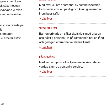
 gamla besökare
Med över 30 års erfarenhet av samhällsbetalda
et, säkerhet och
transporter är vi en pålitlig och kunnig leverantör
förvärvade vi även
inom busstrafik!
m vår verksamhet
Läs Mer
er vi stort värde på
SKOLSKJUTS
lig
Barnen erbjuds en säker skolskjuts med erfaren
 företaget.
och pålitlig personal. Vi på Kimmehed har en lång
vi arbetar aktivt
och gedigen erfarenhet av denna tjänst.
Läs Mer
FÄRDTJÄNST
Med vår färdtjänst vill vi tjäna människor i deras
vardag samt ge personlig service.
Läs Mer
3 36