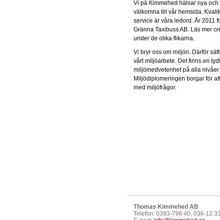
Vi på Kimmehed hälsar nya och
välkomna till vår hemsida. Kvalit
service är våra ledord. År 2011 
Gränna Taxibuss AB. Läs mer o
under de olika flikarna.
Vi bryr oss om miljön. Därför sätt
vårt miljöarbete. Det finns en tyd
miljömedvetenhet på alla nivåer i
Miljödiplomeringen borgar för att 
med miljöfrågor.
Thomas Kimmehed AB
Telefon: 0393-796 40, 036-12 3