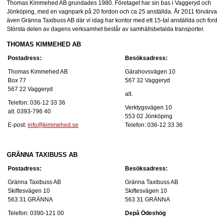
Thomas Kimmehed AB grundades 1980. Företaget har sin bas i Vaggeryd och
Jönköping, med en vagnpark på 20 fordon och ca 25 anställda. År 2011 förvärv
även Gränna Taxibuss AB där vi idag har kontor med ett 15-tal anställda och for
Största delen av dagens verksamhet består av samhällsbetalda transporter.
THOMAS KIMMEHED AB
Postadress:
Besöksadress:
Thomas Kimmehed AB
Gärahovsvägen 10
Box 77
567 32 Vaggeryd
567 22 Vaggeryd
alt.
Telefon: 036-12 33 36
Verktygsvägen 10
alt. 0393-796 40
553 02 Jönköping
E-post:
info@kimmehed.se
Telefon: 036-12 33 36
GRÄNNA TAXIBUSS AB
Postadress:
Besöksadress:
Gränna Taxibuss AB
Gränna Taxibuss AB
Skiftesvägen 10
Skiftesvägen 10
563 31 GRÄNNA
563 31 GRÄNNA
Telefon: 0390-121 00
Depå Ödeshög