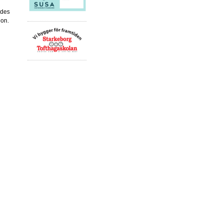
ades
don.